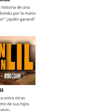
 historia de una
nkimdu por la mano
mor” ¿quién ganará?
lil
ica entre otras
nto de sus hijos
bilulu