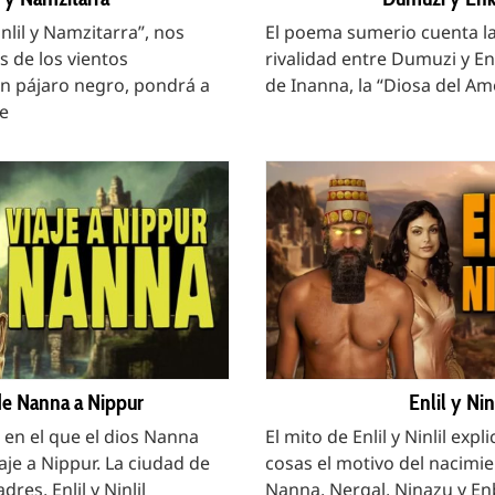
nlil y Namzitarra”, nos
El poema sumerio cuenta la
s de los vientos
rivalidad entre Dumuzi y E
n pájaro negro, pondrá a
de Inanna, la “Diosa del A
e
 de Nanna a Nippur
Enlil y Nin
en el que el dios Nanna
El mito de Enlil y Ninlil expl
aje a Nippur. La ciudad de
cosas el motivo del nacimie
res, Enlil y Ninlil
Nanna, Nergal, Ninazu y En