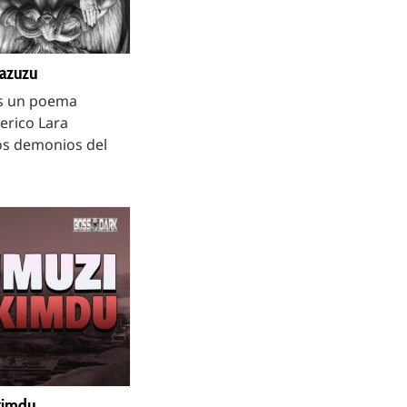
Pazuzu
es un poema
erico Lara
los demonios del
kimdu