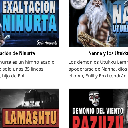
tación de Ninurta
Nanna y los Utuk
inurta es un himno acadio,
Los demonios Utukku Lemn
 solo unas 35 líneas,
apoderarse de Nanna, dios 
hijo de Enlil
ello An, Enlil y Enki tendrá