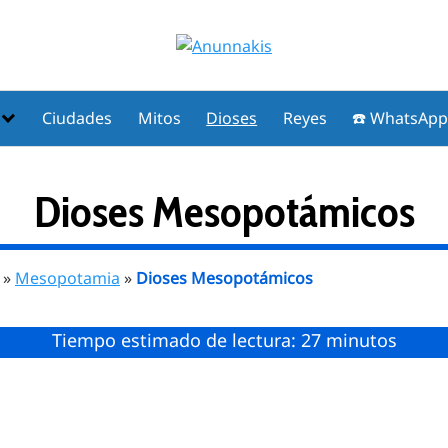
Ciudades
Mitos
Dioses
Reyes
☎️ WhatsAp
Dioses Mesopotámicos
»
Mesopotamia
»
Dioses Mesopotámicos
Tiempo estimado de lectura: 27 minutos