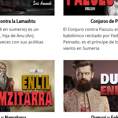
contra la Lamashtu
Conjuros de 
li en sumerio) es un
El Conjuro contra Pazuzu 
hija de Anu (An),
babilónico recitado por Fed
veces con sus acólitas
Peinado, es el príncipe de 
viento en Sumeria
l y Namzitarra
Dumuzi y En