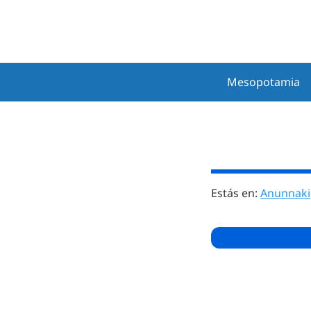
Saltar
al
contenido
Mesopotamia
Estás en:
Anunnaki