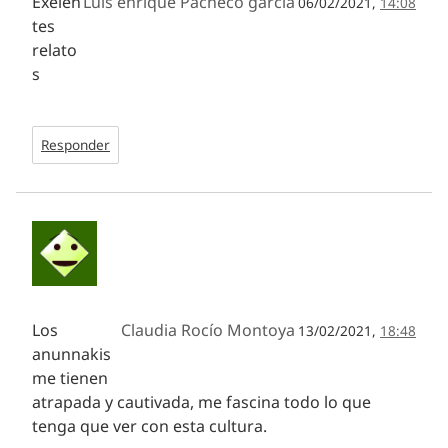
Exelen
Luis enrique Pacheco garcia
06/02/2021,
14:08
tes
relato
s
Responder
Los
Claudia Rocío Montoya
13/02/2021,
18:48
anunnakis
me tienen
atrapada y cautivada, me fascina todo lo que
tenga que ver con esta cultura.