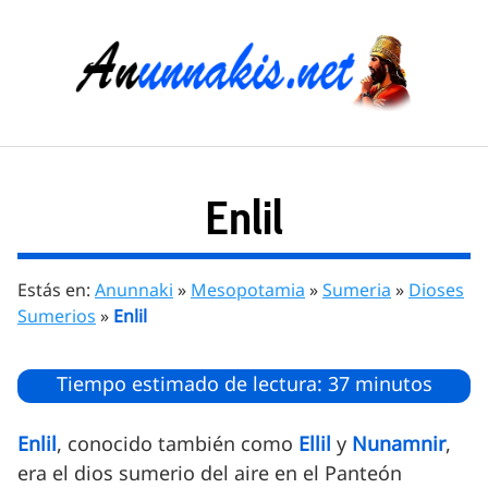
Saltar
al
contenido
Enlil
Estás en:
Anunnaki
»
Mesopotamia
»
Sumeria
»
Dioses
Sumerios
»
Enlil
Tiempo estimado de lectura: 37 minutos
Enlil
, conocido también como
Ellil
y
Nunamnir
,
era el dios sumerio del aire en el Panteón