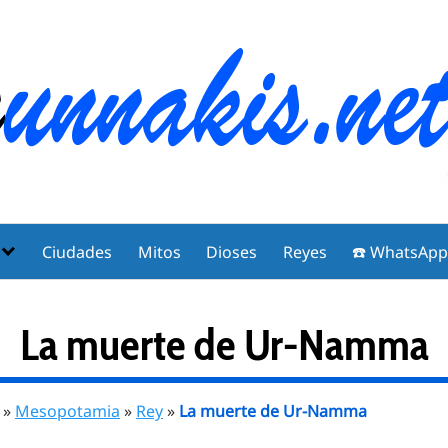
Ciudades
Mitos
Dioses
Reyes
☎️ WhatsAp
La muerte de Ur-Namma
»
Mesopotamia
»
Rey
»
La muerte de Ur-Namma