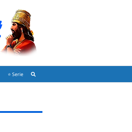
p
⭐ Serie