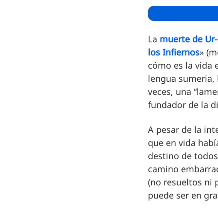
La
muerte de U
los Infiernos
» (m
cómo es la vida 
lengua sumeria, h
veces, una “lame
fundador de la di
A pesar de la int
que en vida hab
destino de todos
camino embarrado
(no resueltos ni 
puede ser en gra