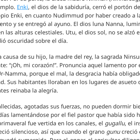
emplo.
Enki
, el dios de la sabiduría, cerró el portón d
ropio Enki, en cuanto Nudimmud por haber creado a 
ento y se entregó al ayuno. El dios luna Nanna, lumi
 las alturas celestiales. Utu, el dios sol, no se alzó en
ió oscuridad sobre el día.
a causa de su hijo, la madre del rey, la sagrada Ninsu
: “¡Oh, mi corazón!”. Pronuncia aquel lamento por e
r-Namma, porque el mal, la desgracia había obligado 
ad. Sus habitantes lloraban en los lugares de asueto d
es reinaba la alegría.
allecidas, agotadas sus fuerzas, no pueden dormir bi
días lamentándose por el fiel pastor que había sido 
rimaveral fue vertida en los canales, el
gugallu
, el i
ció silencioso, así que cuando el grano
gunu
creció 