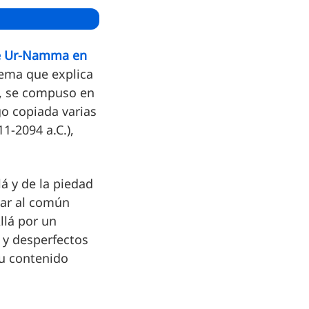
e Ur-Namma en
ema que explica
s, se compuso en
go copiada varias
1-2094 a.C.),
lá y de la piedad
par al común
llá por un
 y desperfectos
su contenido