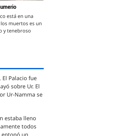
sumerio
co está en una
e los muertos es un
o y tenebroso
 El Palacio fue
ayó sobre Ur. El
astor Ur-Namma se
An estaba lleno
osamente todos
) entonó un