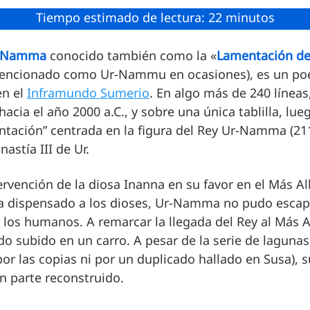
Tiempo estimado de lectura: 22 minutos
r-Namma
conocido también como la «
Lamentación d
encionado como Ur-Nammu en ocasiones), es un po
en el
Inframundo Sumerio
. En algo más de 240 línea
acia el año 2000 a.C., y sobre una única tablilla, lue
ntación” centrada en la figura del Rey Ur-Namma (211
nastía III de Ur.
ervención de la diosa Inanna en su favor en el Más Al
ía dispensado a los dioses, Ur-Namma no pudo esca
 los humanos. A remarcar la llegada del Rey al Más A
 subido en un carro. A pesar de la serie de lagunas
por las copias ni por un duplicado hallado en Susa), 
n parte reconstruido.