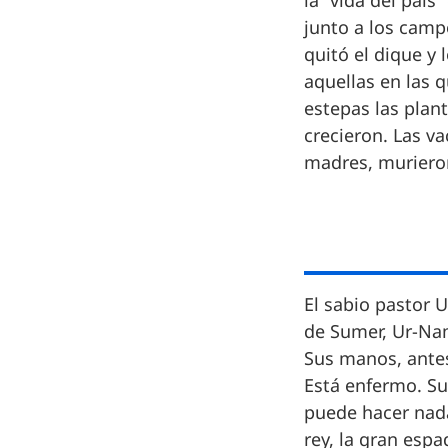
la “vida del paí
junto a los camp
quitó el dique y 
aquellas en las 
estepas las plan
crecieron. Las va
madres, muriero
El sabio pastor U
de Sumer, Ur-Nam
Sus manos, antes
Está enfermo. Su
puede hacer nada 
rey, la gran esp