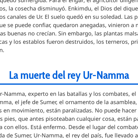
s” quedó sumergida. Para el
engar
, el agricultor dilige
os, la cosecha disminuyó. Enkimdu, el Dios del dique 
los canales de Ur. El suelo quedó en su soledad. Las pl
que se puede confiar, quedaron anegadas, vinieron a 
tas buenas no crecían. Sin embargo, las plantas mals
cas y los establos fueron destruidos, los terneros, p
n.
La muerte del rey Ur-Namma
r-Namma, experto en las batallas y los combates, el 
ma, el jefe de Sumer, el ornamento de la asamblea,
 en movimiento, están paralizadas. No puede hacer 
s pies, que antes pisoteaban cualquier cosa, están p
con ellos. Está enfermo. Desde el lugar del combate e
ada de Sumer, Ur-Namma, el rey del país, fue llevado 