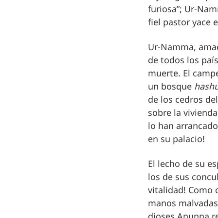
furiosa”; Ur-Namm
fiel pastor yace 
Ur-Namma, amado 
de todos los paí
muerte. El camp
un bosque
hash
de los cedros del
sobre la vivienda
lo han arrancado
en su palacio!
El lecho de su es
los de sus concu
vitalidad! Como 
manos malvadas s
dioses Anunna re