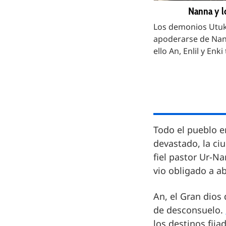
Nanna y l
Los demonios Utu
apoderarse de Nann
ello An, Enlil y Enk
Todo el pueblo e
devastado, la ci
fiel pastor Ur-N
vio obligado a a
An, el Gran dios 
de desconsuelo.
los destinos fij