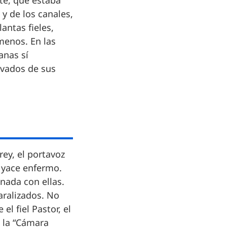
nte, que estaba
y de los canales,
antas fieles,
menos. En las
anas sí
rivados de sus
rey, el portavoz
 yace enfermo.
nada con ellas.
aralizados. No
l fiel Pastor, el
a la “Cámara