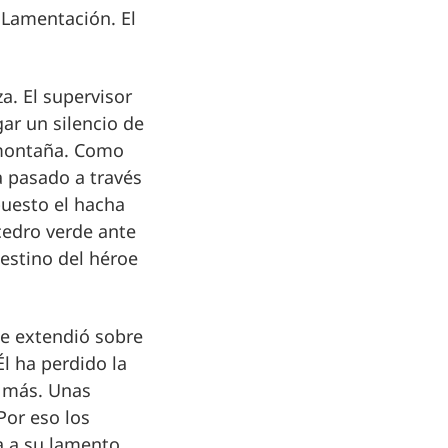
a Lamentación. El
. El supervisor
ar un silencio de
 montaña. Como
a pasado a través
puesto el hacha
 cedro verde ante
destino del héroe
se extendió sobre
l ha perdido la
n más. Unas
Por eso los
a a su lamento.