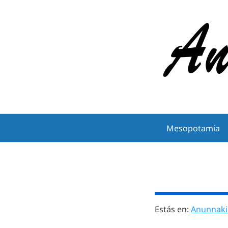
Saltar
al
contenido
Mesopotamia
Estás en:
Anunnaki