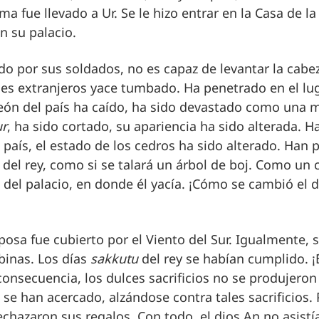
a fue llevado a Ur. Se le hizo entrar en la Casa de l
en su palacio.
por sus soldados, no es capaz de levantar la cabeza
ses extranjeros yace tumbado. Ha penetrado en el lug
eón del país ha caído, ha sido devastado como una
ur
, ha sido cortado, su apariencia ha sido alterada. H
 país, el estado de los cedros ha sido alterado. Han 
 del rey, como si se talará un árbol de boj. Como un
 del palacio, en donde él yacía. ¡Cómo se cambió el 
posa fue cubierto por el Viento del Sur. Igualmente, 
binas. Los días
sakkutu
del rey se habían cumplido. ¡É
consecuencia, los dulces sacrificios no se produjero
e han acercado, alzándose contra tales sacrificios. 
chazaron sus regalos. Con todo, el dios An no asistí