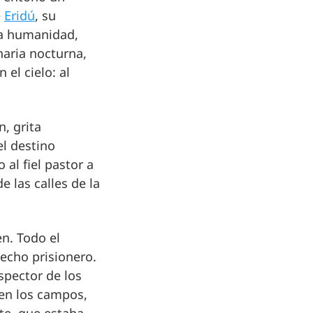
e
Eridú
, su
la humanidad,
naria nocturna,
 el cielo: al
n, grita
l destino
al fiel pastor a
e las calles de la
en. Todo el
hecho prisionero.
nspector de los
en los campos,