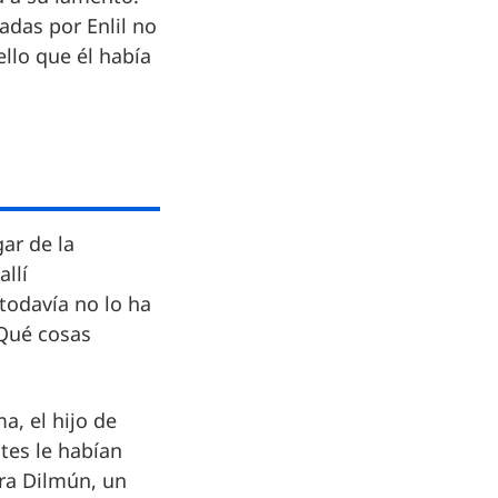
adas por Enlil no
llo que él había
ar de la
allí
 todavía no lo ha
¿Qué cosas
ma, el hijo de
tes le habían
era Dilmún, un