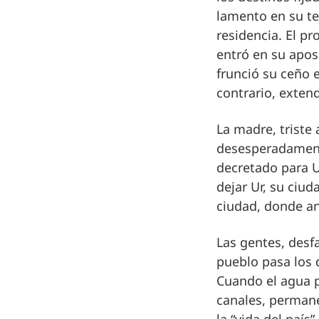
lamento en su t
residencia. El p
entró en su apos
frunció su ceño en
contrario, extend
La madre, triste 
desesperadamente
decretado para U
dejar Ur, su ciud
ciudad, donde ant
Las gentes, desf
pueblo pasa los 
Cuando el agua p
canales, permane