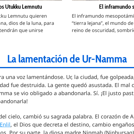
os Utukku Lemnutu
El inframundo 
kku Lemnutu quieren
El inframundo mesopotámi
a, dios de la luna, para
“tierra lejana”, el mundo d
i tendrán que unirse
reino de oscuridad, sombrí
La lamentación de Ur-Namma
ra una voz lamentándose. Ur, la ciudad, fue golpeada,
udad fue destruida. La gente quedó asustada. El mal c
amma se vio obligado a abandonarla. Sí. ¡El justo p
bandonarla!
del cielo, cambió su sagrada palabra. El corazón de 
Enlil
, el Dios que decreta el destino, cambio engañ
ados. Por su parte, la diosa madre Ninmah (Ninhursag